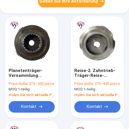
Geben Sie Ihre Anforderung
Planetenträger-
Reise-2. Zahntrieb-
Versammlung
Träger-Reise-
SA8230-35760 ZTAJ-
Planetengetriebe der
Preis:
dollar 273~350 piece
Preis:
dollar 375~450 piece
00010 EC460
Roheisen-
MOQ:
1-teilig
MOQ:
1-teilig
R450LC-7
Planetenträger-
Versammlungs-
Holen Sie sich aktuelle Preis
Holen Sie sich aktuelle Preis
DH420
Kontakt
Kontakt