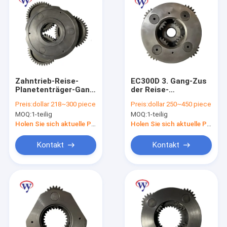
Zahntrieb-Reise-
EC300D 3. Gang-Zus
Planetenträger-Gang
der Reise-
der Roheisen-
Planetengetriebe-
Preis:
dollar 218~300 piece
Preis:
dollar 250~450 piece
Planetenträger-
Fördermaschinen-
MOQ:
1-teilig
MOQ:
1-teilig
Versammlungs-
VOE14599933 Sun
DH420 1.
Holen Sie sich aktuelle Preis
Holen Sie sich aktuelle Preis
Kontakt
Kontakt
Heim
Produkte
Videos