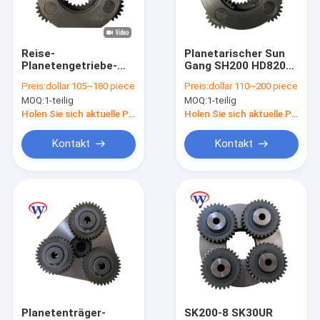
Über uns
Werksbesichtigung
Reise-
Planetarischer Sun
Planetengetriebe-
Gang SH200 HD820
Qualitätskontrolle
Fördermaschine Sun-
des Reise-Getriebe-
Preis:
dollar 105~180 piece
Preis:
dollar 110~200 piece
Gang-Zus
LNM0265-1 2.
MOQ:
1-teilig
MOQ:
1-teilig
VOE14599946
Kontakt mit uns
EC300D 1.
Holen Sie sich aktuelle Preis
Holen Sie sich aktuelle Preis
Neuigkeiten
Kontakt
Kontakt
Fälle
Bitte um ein Angebot
Baggergetriebe
Baggerschwingengetriebe
Planetenträger-
SK200-8 SK30UR