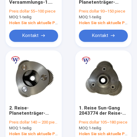
Versammlungs-1.
Planetenträger-
Achsantrieb-Abdeckung
Reise des Roheisen-
Versammlung
Preis:
dollar 55~100 piece
Preis:
dollar 93~150 piece
SK30UR
planetarisch und
MOQ:
Planetenträgerversammlung
1-teilig
MOQ:
1-teilig
planetarische Sun-
Sun-Gang
Gang-
Holen Sie sich aktuelle Preis
Holen Sie sich aktuelle Preis
Fördermaschinen-
Achsantrieb-Nabe
Zus
Kontakt
Kontakt
Schwingen-Zahntrieb
Achsantrieb-Wohnung
Getriebe Ring Gear
Planetengetriebe-Fördermaschine
Bagger Hydraulic Motor
2. Reise-
1. Reise Sun-Gang
BaggerAntriebsmotor
Planetenträger-
2043774 der Reise-
Versammlung ZX120
Planetenträger-
Preis:
dollar 140 ~ 200 piece
Preis:
dollar 105~180 piece
EX120-6 1027076 für
Versammlungs-
Bewegungsgetriebe-Teile
MOQ:
1-teilig
MOQ:
1-teilig
Reisegetriebe
ZX120 EX120-6
Holen Sie sich aktuelle Preis
Holen Sie sich aktuelle Preis