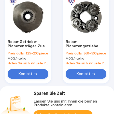
Reise-Getriebe-
Reise-
Planetenträger-Zus
Planetengetriebe-
VOE11706896 ZTAJ-
Fördermaschine
Preis:
dollar 125~200 piece
Preis:
dollar 360~500 piece
00008 EC460
VOE14608963 ZTAJ-
MOQ:
1-teilig
MOQ:
1-teilig
R450LC-7 R500-7
00012 SA8230-35750
des Bagger-EC460
Holen Sie sich aktuelle Preis
Holen Sie sich aktuelle Preis
R450LC-7 3.
Kontakt
Kontakt
Sparen Sie Zeit
Lassen Sie uns mit Ihnen die besten
Produkte kontaktieren.