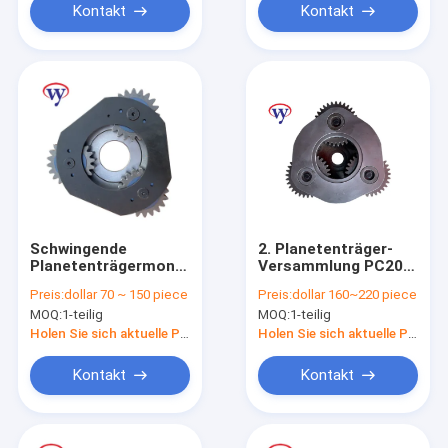
Kontakt
Kontakt
Schwingende
2. Planetenträger-
Planetenträgermontage
Versammlung PC200-
für Bagger
5 20Y-27-13230 Sun
Preis:
dollar 70 ~ 150 piece
Preis:
dollar 160~220 piece
und Planetengetriebe
MOQ:
1-teilig
MOQ:
1-teilig
20Y-27-13150
Holen Sie sich aktuelle Preis
Holen Sie sich aktuelle Preis
Kontakt
Kontakt