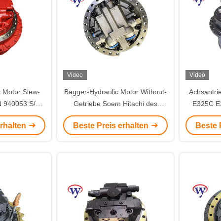
Video
Video
 Motor Slew-
Bagger-Hydraulic Motor Without-
Achsantri
N 940053 S/N
Getriebe Soem Hitachi des
E325C E
EC210 R210
Achsantrieb-ZX330-1
erhalten
Beste Preis erhalten
Beste 