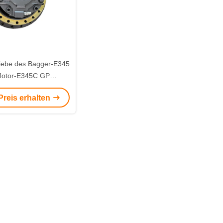
iebe des Bagger-E345
Motor-E345C GP
ESSENDES 227-6045
Preis erhalten
333-3036