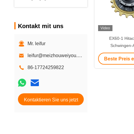
Kontakt mit uns
Video
EX60-1 Hitac
Mr. leifur
Schwingen-A
Hydraulikmotor 
leifur@meizhouweiyou.com
Beste Preis 
Hydraulic Mo
86-17724259822
Kontaktieren Sie uns jetzt