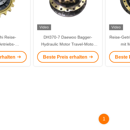
Video
Video
hi Reise-
DH370-7 Daewoo Bagger-
Reise-Getr
ntriebs-
Hydraulic Motor Travel-Motor
mit 
EX60 Bagger-
ohne Getriebe ODM
ABSCHLI
erhalten
Beste Preis erhalten
Beste 
tors EX75
1