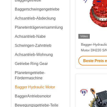
Baggergetriebe
Baggerschwingengetriebe
Achsantrieb-Abdeckung
Planetenträgerversammlung
Achsantrieb-Nabe
Video
Bagger-Hydraulic
Schwingen-Zahntrieb
Motor DH220 S/
Achsantrieb-Wohnung
160008 SY215 
Beste Preis 
Getriebe Ring Gear
Planetengetriebe-
Fördermaschine
Bagger Hydraulic Motor
BaggerAntriebsmotor
Bewegungsgetriebe-Teile