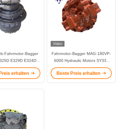
Video
eb-Fahrmotor-Bagger
Fahrmotor-Bagger MAG-180VP-
325D E329D E324D
6000 Hydraulic Motors SY335
215-9952
SH350 des Bagger-SY305
Preis erhalten
Beste Preis erhalten