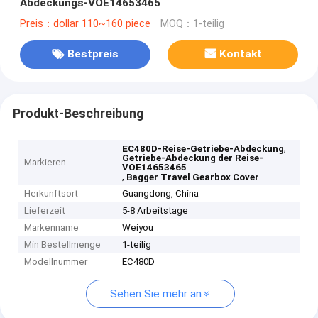
Abdeckungs-VOE14653465
Preis：dollar 110~160 piece
MOQ：1-teilig
Bestpreis
Kontakt
Produkt-Beschreibung
,
EC480D-Reise-Getriebe-Abdeckung
Getriebe-Abdeckung der Reise-
Markieren
VOE14653465
,
Bagger Travel Gearbox Cover
Herkunftsort
Guangdong, China
Lieferzeit
5-8 Arbeitstage
Markenname
Weiyou
Min Bestellmenge
1-teilig
Modellnummer
EC480D
Sehen Sie mehr an