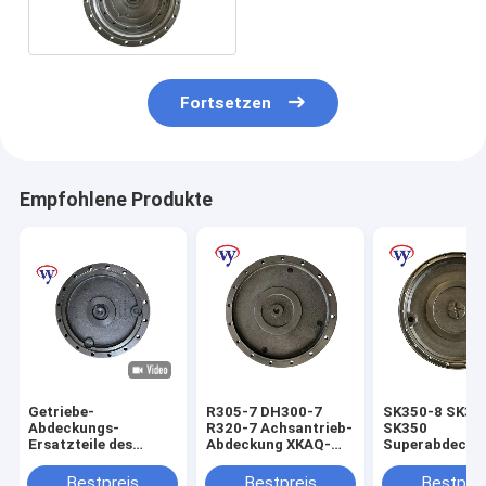
VOE14653465
Fortsetzen
Empfohlene Produkte
Getriebe-
R305-7 DH300-7
SK350-8 SK33
Abdeckungs-
R320-7 Achsantrieb-
SK350
Ersatzteile des
Abdeckung XKAQ-
Superabdecku
Achsantrieb-E315D
00209
LC15V00023S
E318D
Achsantrieb-8
Bestpreis
Bestpreis
Bestprei