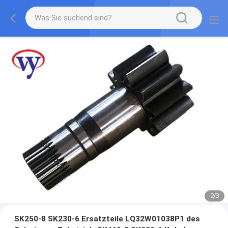
2
/
3
SK250-8 SK230-6 Ersatzteile LQ32W01038P1 des