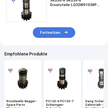
SK250-8 SK230-6
Ersatzteile LQ32W01038P1
des Schwingen-Zahntrieb-
SK460-8 SK250-6 Kobelco
Fortsetzen
Empfohlene Produkte
Ritzelwelle-Bagger-
PC120-6 PC130-7
Gang-Schwing
Spare Parts
Schwingen-
Zahntrieb--Ba