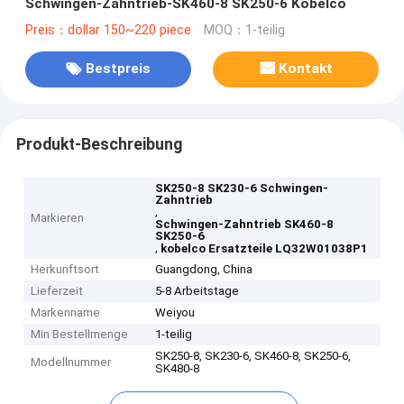
Schwingen-Zahntrieb-SK460-8 SK250-6 Kobelco
Preis：dollar 150~220 piece
MOQ：1-teilig
Bestpreis
Kontakt
Produkt-Beschreibung
SK250-8 SK230-6 Schwingen-
Zahntrieb
,
Markieren
Schwingen-Zahntrieb SK460-8
SK250-6
,
kobelco Ersatzteile LQ32W01038P1
Herkunftsort
Guangdong, China
Lieferzeit
5-8 Arbeitstage
Markenname
Weiyou
Min Bestellmenge
1-teilig
SK250-8, SK230-6, SK460-8, SK250-6,
Modellnummer
SK480-8