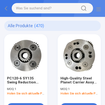
Alle Produkte
(470)
PC120-6 SY135
High-Quality Steel
Swing Reduction
Planet Carrier Assy
Gear Planetary
for Sany 285 Stage 3
MOQ:
1
MOQ:
1
Carrier Assy with 3
Travel Gearbox with
Holen Sie sich aktuelle Preis
Holen Sie sich aktuelle Preis
Months Warranty for
3 Days Delivery
Komatsu Excavator
Gearbox