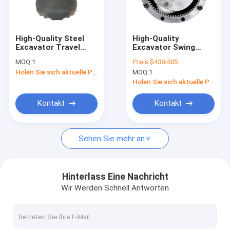
Über uns
Werksbesichtigung
High-Quality Steel
High-Quality
Excavator Travel
Excavator Swing
Qualitätskontrolle
Gearbox with 6
Gearbox
MOQ:
1
Preis:
$438-505
Months Warranty and
VOE14501683
Holen Sie sich aktuelle Preis
MOQ:
1
1-3 Days Delivery for
VOE14515046
Kontakt mit uns
Volvo EC380 EC480
VOE14540907 for
Holen Sie sich aktuelle Preis
EC480D
VOLVO EC140
EC140DL EC160
Neuigkeiten
Kontakt
Kontakt
EC240 with 1 Year
Warranty
Fälle
Sehen Sie mehr an
Bitte um ein Angebot
Hinterlass Eine Nachricht
Wir Werden Schnell Antworten
Baggergetriebe
Baggerschwingengetriebe