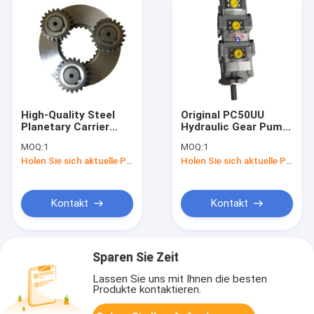
High-Quality Steel
Original PC50UU
Planetary Carrier
Hydraulic Gear Pump
Assy for Caterpillar
705-41-08090 for
MOQ:
1
MOQ:
1
E325c with 20KG
Komatsu Excavator
Holen Sie sich aktuelle Preis
Holen Sie sich aktuelle Preis
Weight and 1-3 Days
with 6-12 Months
Delivery
Warranty
Kontakt
Kontakt
Sparen Sie Zeit
Lassen Sie uns mit Ihnen die besten
Produkte kontaktieren.