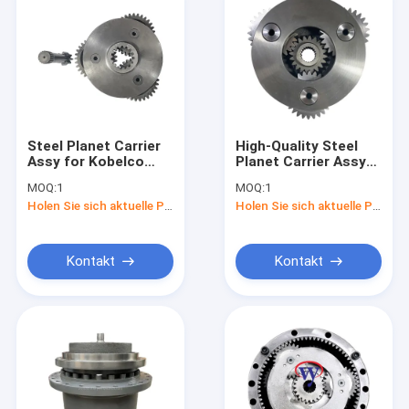
Steel Planet Carrier
High-Quality Steel
Assy for Kobelco
Planet Carrier Assy
SK200-8 Excavator
for E320 Excavator
MOQ:
1
MOQ:
1
with 15KG Weight
with 1-3 Days
Holen Sie sich aktuelle Preis
Holen Sie sich aktuelle Preis
and 3 Months
Delivery
Warranty
Kontakt
Kontakt
Heim
Produkte
Videos