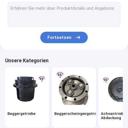
Achsantrieb-Abdeckung
Planetenträgerversammlung
Achsantrieb-Nabe
Fortsetzen
Schwingen-Zahntrieb
Achsantrieb-Wohnung
Unsere Kategorien
Getriebe Ring Gear
Planetengetriebe-Fördermaschine
Bagger Hydraulic Motor
BaggerAntriebsmotor
Baggergetriebe
Baggerschwingengetriebe
Achsantrieb-
Bewegungsgetriebe-Teile
Abdeckung