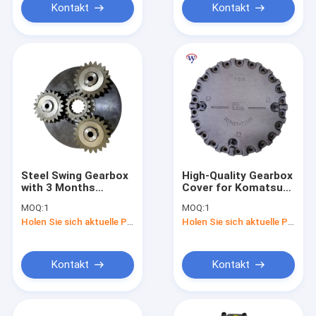
Kontakt
Kontakt
Steel Swing Gearbox
High-Quality Gearbox
with 3 Months
Cover for Komatsu
Warranty and 15KG
PC360 PC300-8
MOQ:
1
MOQ:
1
Weight for
Excavator with 1
Holen Sie sich aktuelle Preis
Holen Sie sich aktuelle Preis
SUMITOMO SH200-5
Year Warranty and 1-
SH210-5 SH240-5
3 Days Delivery
CASE CX210B
CX220B
Kontakt
Kontakt