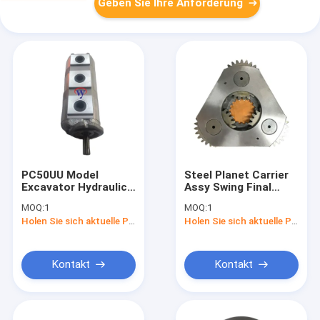
Geben Sie Ihre Anforderung
PC50UU Model
Steel Planet Carrier
Excavator Hydraulic
Assy Swing Final
Gear Pump with 6-12
Drive Gear for SANY
MOQ:
1
MOQ:
1
Months Warranty and
SY335 Excavator
Holen Sie sich aktuelle Preis
Holen Sie sich aktuelle Preis
1-3 Days Delivery
with 6 Months
Warranty
Kontakt
Kontakt