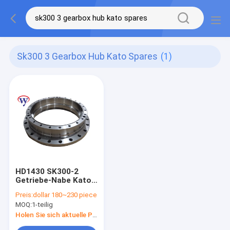
Sk300 3 Gearbox Hub Kato Spares
(1)
HD1430 SK300-2
Getriebe-Nabe Kato
Spares der
Preis:
dollar 180~230 piece
Achsantrieb-Naben-
MOQ:
1-teilig
SK300-3
Holen Sie sich aktuelle Preis