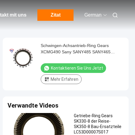
akt mit uns
Zitat
German
Schwingen-Achsantrieb-Ring Gears
XCMG490 Sany SANY485 SANY465
Bagger Parts
Kontaktieren Sie Uns Jetzt
Mehr Erfahren
Verwandte Videos
Getriebe-Ring Gears
SK330-8 der Reise-
SK350-8 Bau-Ersatzteile
LC53D00007S017