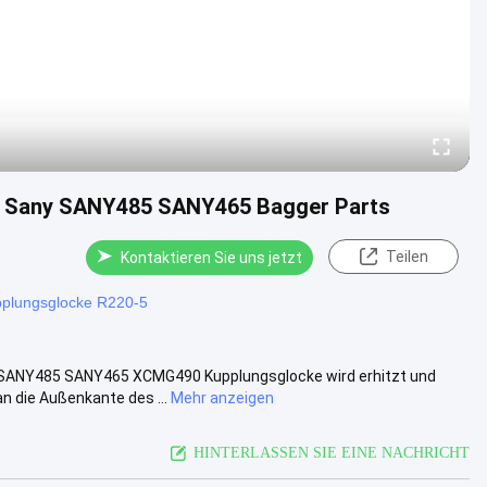
 Sany SANY485 SANY465 Bagger Parts
Teilen
Kontaktieren Sie uns jetzt
pplungsglocke R220-5
 SANY485 SANY465 XCMG490 Kupplungsglocke wird erhitzt und
 die Außenkante des ...
Mehr anzeigen
HINTERLASSEN SIE EINE NACHRICHT