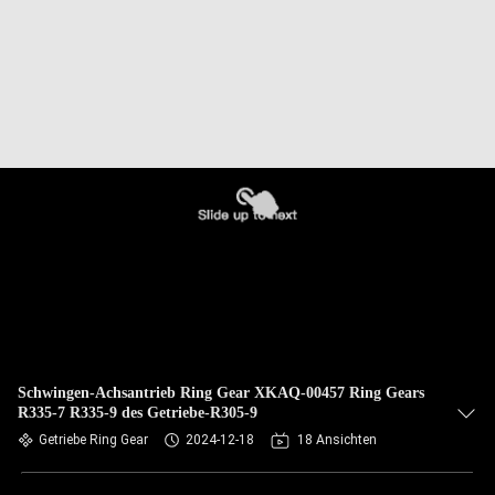
Schwingen-Achsantrieb Ring Gear XKAQ-00457 Ring Gears
R335-7 R335-9 des Getriebe-R305-9
Getriebe Ring Gear
2024-12-18
18 Ansichten